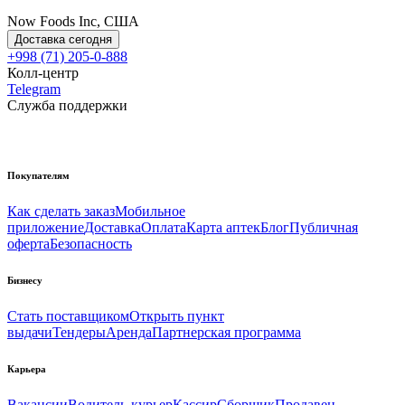
Now Foods Inc, США
Доставка сегодня
+998 (71) 205-0-888
Колл-центр
Telegram
Служба поддержки
Покупателям
Как сделать заказ
Мобильное
приложение
Доставка
Оплата
Карта аптек
Блог
Публичная
оферта
Безопасность
Бизнесу
Стать поставщиком
Открыть пункт
выдачи
Тендеры
Аренда
Партнерская программа
Карьера
Вакансии
Водитель-курьер
Кассир
Сборщик
Продавец