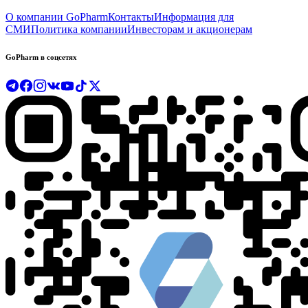
О компании GoPharm
Контакты
Информация для
СМИ
Политика компании
Инвесторам и акционерам
GoPharm в соцсетях