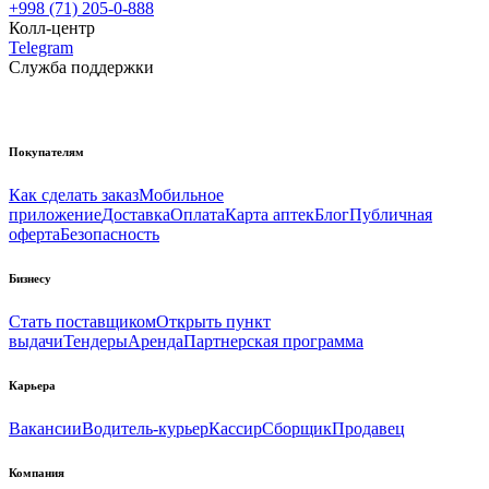
+998 (71) 205-0-888
Колл-центр
Telegram
Служба поддержки
Покупателям
Как сделать заказ
Мобильное
приложение
Доставка
Оплата
Карта аптек
Блог
Публичная
оферта
Безопасность
Бизнесу
Стать поставщиком
Открыть пункт
выдачи
Тендеры
Аренда
Партнерская программа
Карьера
Вакансии
Водитель-курьер
Кассир
Сборщик
Продавец
Компания