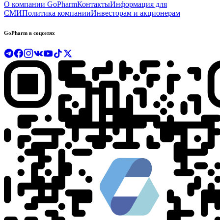
О компании GoPharm
Контакты
Информация для
СМИ
Политика компании
Инвесторам и акционерам
GoPharm в соцсетях