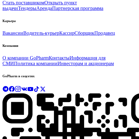
Стать поставщиком
Открыть пункт
выдачи
Тендеры
Аренда
Партнерская программа
Карьера
Вакансии
Водитель-курьер
Кассир
Сборщик
Продавец
Компания
О компании GoPharm
Контакты
Информация для
СМИ
Политика компании
Инвесторам и акционерам
GoPharm в соцсетях