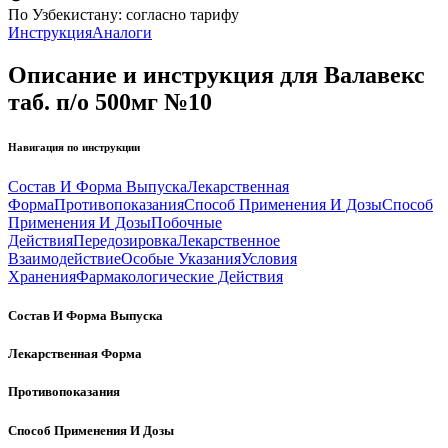
По Узбекистану:
согласно тарифу
Инструкция
Аналоги
Описание и инструкция для Валавекс
таб. п/о 500мг №10
Навигация по инструкции
Состав И Форма Выпуска
Лекарственная
Форма
Противопоказания
Способ Применения И Дозы
Способ
Применения И Дозы
Побочные
Действия
Передозировка
Лекарственное
Взаимодействие
Особые Указания
Условия
Хранения
Фармакологические Действия
Состав И Форма Выпуска
Лекарственная Форма
Противопоказания
Способ Применения И Дозы