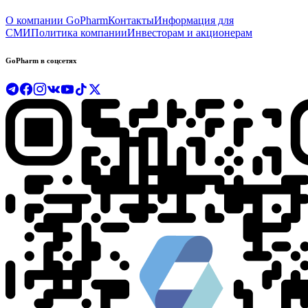
О компании GoPharm
Контакты
Информация для
СМИ
Политика компании
Инвесторам и акционерам
GoPharm в соцсетях