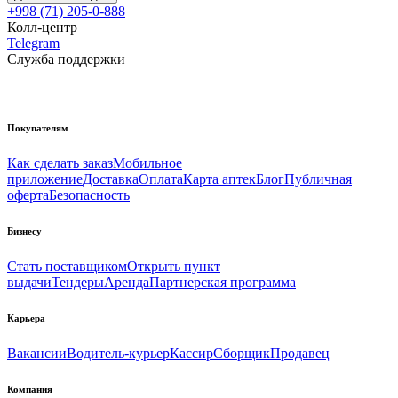
+998 (71) 205-0-888
Колл-центр
Telegram
Служба поддержки
Покупателям
Как сделать заказ
Мобильное
приложение
Доставка
Оплата
Карта аптек
Блог
Публичная
оферта
Безопасность
Бизнесу
Стать поставщиком
Открыть пункт
выдачи
Тендеры
Аренда
Партнерская программа
Карьера
Вакансии
Водитель-курьер
Кассир
Сборщик
Продавец
Компания