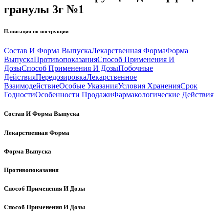
гранулы 3г №1
Навигация по инструкции
Состав И Форма Выпуска
Лекарственная Форма
Форма
Выпуска
Противопоказания
Способ Применения И
Дозы
Способ Применения И Дозы
Побочные
Действия
Передозировка
Лекарственное
Взаимодействие
Особые Указания
Условия Хранения
Срок
Годности
Особенности Продажи
Фармакологические Действия
Состав И Форма Выпуска
Лекарственная Форма
Форма Выпуска
Противопоказания
Способ Применения И Дозы
Способ Применения И Дозы