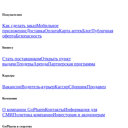
Покупателям
Как сделать заказ
Мобильное
приложение
Доставка
Оплата
Карта аптек
Блог
Публичная
оферта
Безопасность
Бизнесу
Стать поставщиком
Открыть пункт
выдачи
Тендеры
Аренда
Партнерская программа
Карьера
Вакансии
Водитель-курьер
Кассир
Сборщик
Продавец
Компания
О компании GoPharm
Контакты
Информация для
СМИ
Политика компании
Инвесторам и акционерам
GoPharm в соцсетях