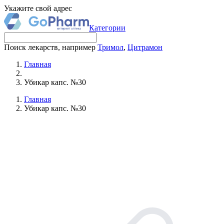
Укажите свой адрес
Категории
Поиск лекарств, например
Тримол
,
Цитрамон
Главная
Убикар капс. №30
Главная
Убикар капс. №30