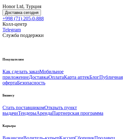
Honor Ltd, Турция
Доставка сегодня
+998 (71) 205-0-888
Колл-центр
Telegram
Служба поддержки
Покупателям
Как сделать заказ
Мобильное
приложение
Доставка
Оплата
Карта аптек
Блог
Публичная
оферта
Безопасность
Бизнесу
Стать поставщиком
Открыть пункт
выдачи
Тендеры
Аренда
Партнерская программа
Карьера
Вакансии
Водитель-курьер
Кассир
Сборщик
Продавец