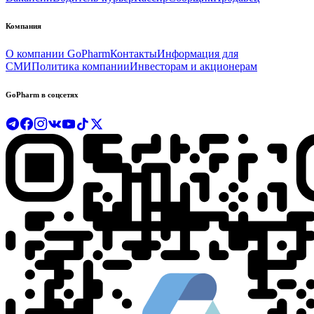
Компания
О компании GoPharm
Контакты
Информация для
СМИ
Политика компании
Инвесторам и акционерам
GoPharm в соцсетях