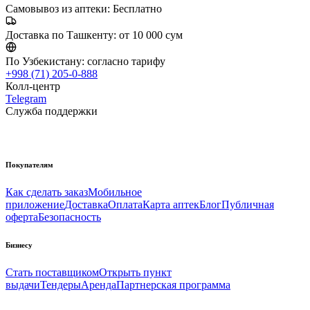
Самовывоз из аптеки:
Бесплатно
Доставка по Ташкенту:
от 10 000 сум
По Узбекистану:
согласно тарифу
+998 (71) 205-0-888
Колл-центр
Telegram
Служба поддержки
Покупателям
Как сделать заказ
Мобильное
приложение
Доставка
Оплата
Карта аптек
Блог
Публичная
оферта
Безопасность
Бизнесу
Стать поставщиком
Открыть пункт
выдачи
Тендеры
Аренда
Партнерская программа