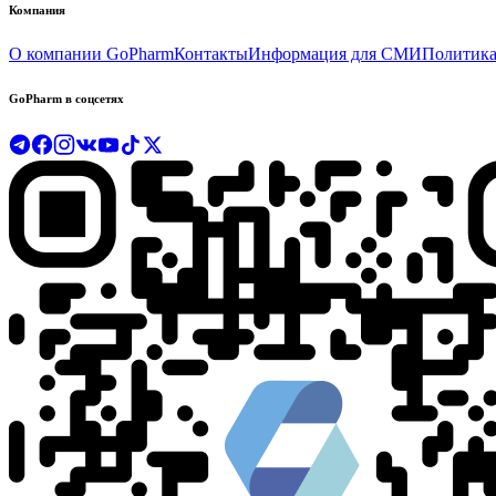
Компания
О компании GoPharm
Контакты
Информация для СМИ
Политика
GoPharm в соцсетях