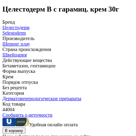
Целестодерм В с гарамиц. крем 30г
Бренд
Целестодерм
Selestoderm
Производитель
Шеринг плау
Страна происхождения
Швейцария
Действующие вещества
Бетаметазон, гентамицин
Форма выпуска
Крем
Порядок отпуска
Без рецепта
Категория
Дерматовенерологические препараты
Код товара
44004
Сообщить о неточности
Удобная онлайн оплата
В корзину