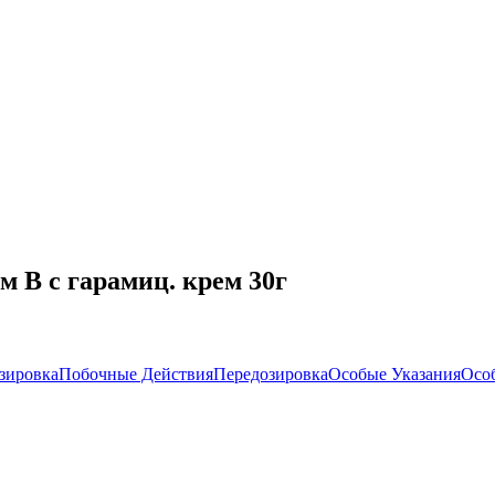
 В с гарамиц. крем 30г
зировка
Побочные Действия
Передозировка
Особые Указания
Осо