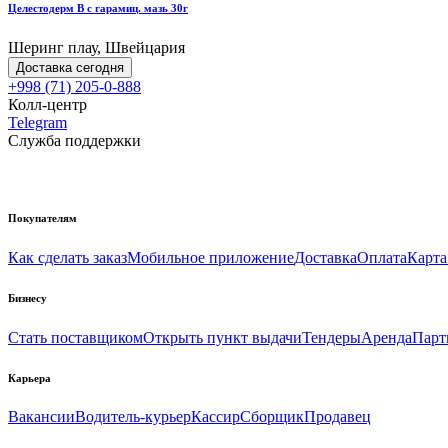
Целестодерм В с гарамиц. мазь 30г
Шеринг плау, Швейцария
Доставка сегодня
+998 (71) 205-0-888
Колл-центр
Telegram
Служба поддержки
Покупателям
Как сделать заказ
Мобильное приложение
Доставка
Оплата
Карта
Бизнесу
Стать поставщиком
Открыть пункт выдачи
Тендеры
Аренда
Парт
Карьера
Вакансии
Водитель-курьер
Кассир
Сборщик
Продавец