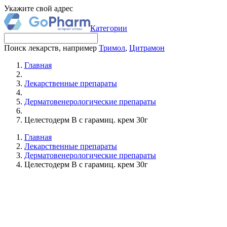
Укажите свой адрес
Категории
Поиск лекарств, например
Тримол
,
Цитрамон
Главная
Лекарственные препараты
Дерматовенерологические препараты
Целестодерм В с гарамиц. крем 30г
Главная
Лекарственные препараты
Дерматовенерологические препараты
Целестодерм В с гарамиц. крем 30г