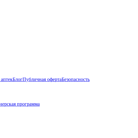
 аптек
Блог
Публичная оферта
Безопасность
нерская программа