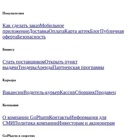
Покупателям
Как сделать заказ
Мобильное
приложение
Доставка
Оплата
Карта аптек
Блог
Публичная
оферта
Безопасность
Бизнесу
Стать поставщиком
Открыть пункт
выдачи
Тендеры
Аренда
Партнерская программа
Карьера
Вакансии
Водитель-курьер
Кассир
Сборщик
Продавец
Компания
О компании GoPharm
Контакты
Информация для
СМИ
Политика компании
Инвесторам и акционерам
GoPharm в соцсетях