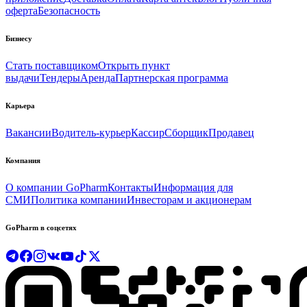
оферта
Безопасность
Бизнесу
Стать поставщиком
Открыть пункт
выдачи
Тендеры
Аренда
Партнерская программа
Карьера
Вакансии
Водитель-курьер
Кассир
Сборщик
Продавец
Компания
О компании GoPharm
Контакты
Информация для
СМИ
Политика компании
Инвесторам и акционерам
GoPharm в соцсетях