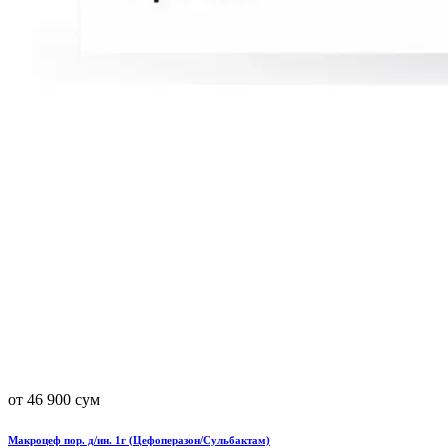
от 46 900 сум
Макроцеф пор. д/ин. 1г (Цефоперазон/Сульбактам)