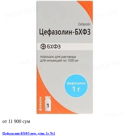
от 11 900 сум
Цефазолин-БХФЗ пор. д/ин. 1г №1