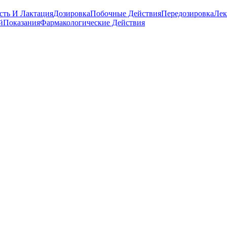
сть И Лактация
Дозировка
Побочные Действия
Передозировка
Лек
й
Показания
Фармакологические Действия