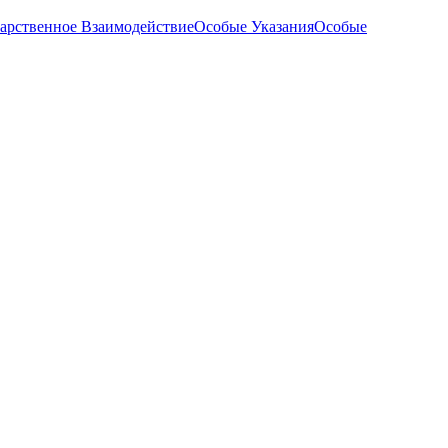
арственное Взаимодействие
Особые Указания
Особые