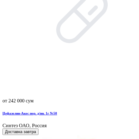
от 242 000 сум
Цефазолин-Акос пор. д/ин. 1г №50
Синтез ОАО, Россия
Доставка завтра