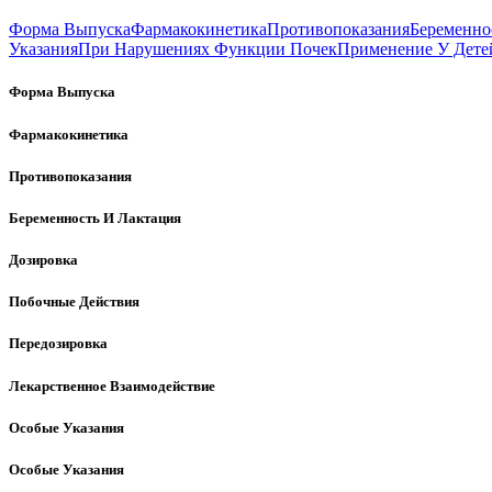
Форма Выпуска
Фармакокинетика
Противопоказания
Беременно
Указания
При Нарушениях Функции Почек
Применение У Дете
Форма Выпуска
Фармакокинетика
Противопоказания
Беременность И Лактация
Дозировка
Побочные Действия
Передозировка
Лекарственное Взаимодействие
Особые Указания
Особые Указания