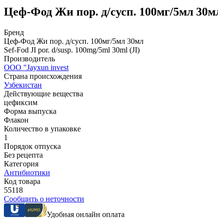
Цеф-Фод Жи пор. д/сусп. 100мг/5мл 30
Бренд
Цеф-Фод Жи пор. д/сусп. 100мг/5мл 30мл
Sef-Fod JI por. d/susp. 100mg/5ml 30ml (JI)
Производитель
OOO "Jayxun invest
Страна происхождения
Узбекистан
Действующие вещества
цефиксим
Форма выпуска
Флакон
Количество в упаковке
1
Порядок отпуска
Без рецепта
Категория
Антибиотики
Код товара
55118
Сообщить о неточности
Удобная онлайн оплата