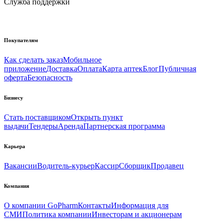
Служба поддержки
Покупателям
Как сделать заказ
Мобильное
приложение
Доставка
Оплата
Карта аптек
Блог
Публичная
оферта
Безопасность
Бизнесу
Стать поставщиком
Открыть пункт
выдачи
Тендеры
Аренда
Партнерская программа
Карьера
Вакансии
Водитель-курьер
Кассир
Сборщик
Продавец
Компания
О компании GoPharm
Контакты
Информация для
СМИ
Политика компании
Инвесторам и акционерам