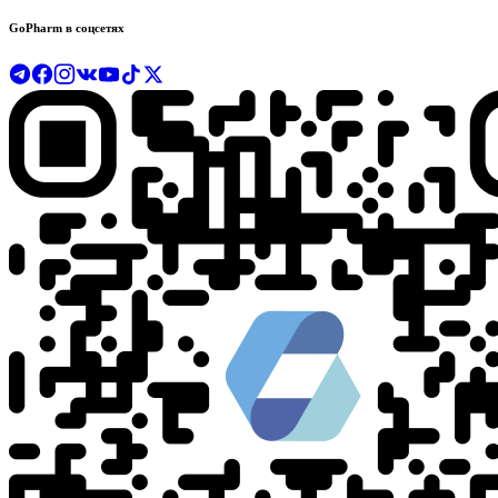
GoPharm в соцсетях