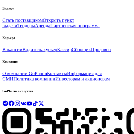
Бизнесу
Стать поставщиком
Открыть пункт
выдачи
Тендеры
Аренда
Партнерская программа
Карьера
Вакансии
Водитель-курьер
Кассир
Сборщик
Продавец
Компания
О компании GoPharm
Контакты
Информация для
СМИ
Политика компании
Инвесторам и акционерам
GoPharm в соцсетях