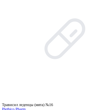
Трависил леденцы (мята) №16
Plethico Pharm