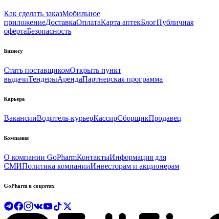
Как сделать заказ
Мобильное
приложение
Доставка
Оплата
Карта аптек
Блог
Публичная
оферта
Безопасность
Бизнесу
Стать поставщиком
Открыть пункт
выдачи
Тендеры
Аренда
Партнерская программа
Карьера
Вакансии
Водитель-курьер
Кассир
Сборщик
Продавец
Компания
О компании GoPharm
Контакты
Информация для
СМИ
Политика компании
Инвесторам и акционерам
GoPharm в соцсетях