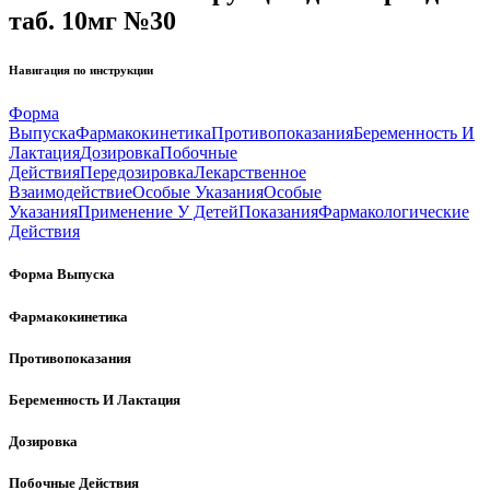
таб. 10мг №30
Навигация по инструкции
Форма
Выпуска
Фармакокинетика
Противопоказания
Беременность И
Лактация
Дозировка
Побочные
Действия
Передозировка
Лекарственное
Взаимодействие
Особые Указания
Особые
Указания
Применение У Детей
Показания
Фармакологические
Действия
Форма Выпуска
Фармакокинетика
Противопоказания
Беременность И Лактация
Дозировка
Побочные Действия