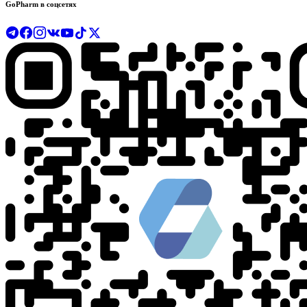
GoPharm в соцсетях