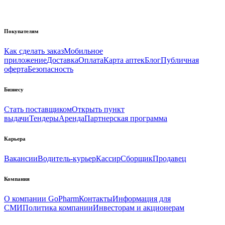
Покупателям
Как сделать заказ
Мобильное
приложение
Доставка
Оплата
Карта аптек
Блог
Публичная
оферта
Безопасность
Бизнесу
Стать поставщиком
Открыть пункт
выдачи
Тендеры
Аренда
Партнерская программа
Карьера
Вакансии
Водитель-курьер
Кассир
Сборщик
Продавец
Компания
О компании GoPharm
Контакты
Информация для
СМИ
Политика компании
Инвесторам и акционерам