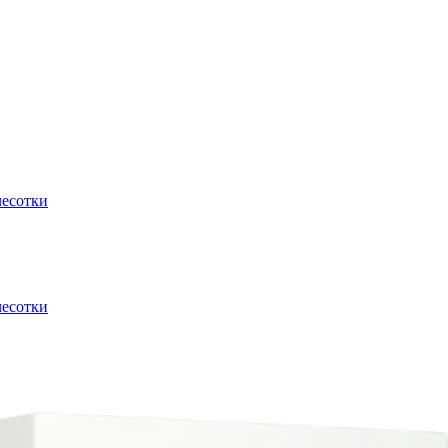
чесотки
чесотки