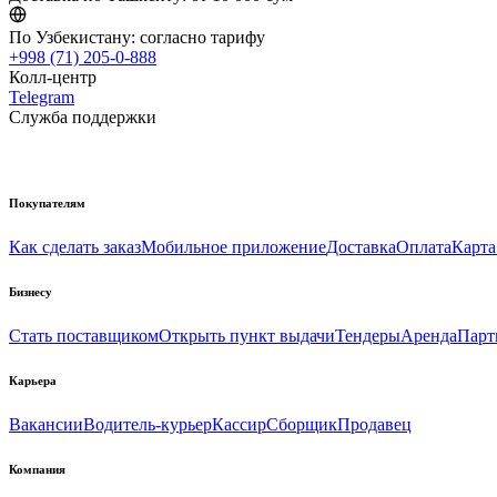
По Узбекистану:
согласно тарифу
+998 (71) 205-0-888
Колл-центр
Telegram
Служба поддержки
Покупателям
Как сделать заказ
Мобильное приложение
Доставка
Оплата
Карта
Бизнесу
Стать поставщиком
Открыть пункт выдачи
Тендеры
Аренда
Парт
Карьера
Вакансии
Водитель-курьер
Кассир
Сборщик
Продавец
Компания