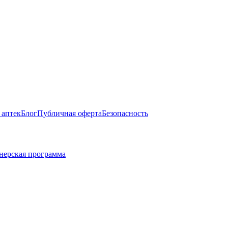
 аптек
Блог
Публичная оферта
Безопасность
нерская программа