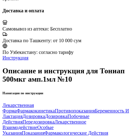
Доставка и оплата
Самовывоз из аптеки:
Бесплатно
Доставка по Ташкенту:
от 10 000 сум
По Узбекистану:
согласно тарифу
Инструкция
Описание и инструкция для Тониап
500мкг амп.1мл №10
Навигация по инструкции
Лекарственная
Форма
Фармакокинетика
Противопоказания
Беременность И
Лактация
Дозировка
Дозировка
Побочные
Действия
Передозировка
Лекарственное
Взаимодействие
Особые
Указания
Показания
Фармакологические Действия