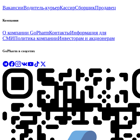
Вакансии
Водитель-курьер
Кассир
Сборщик
Продавец
Компания
О компании GoPharm
Контакты
Информация для
СМИ
Политика компании
Инвесторам и акционерам
GoPharm в соцсетях