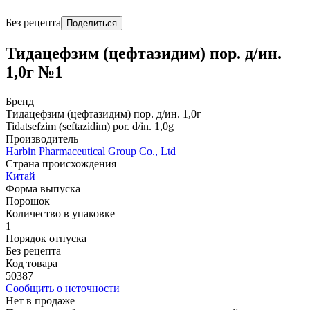
Без рецепта
Поделиться
Тидацефзим (цефтазидим) пор. д/ин.
1,0г №1
Бренд
Тидацефзим (цефтазидим) пор. д/ин. 1,0г
Tidatsefzim (seftazidim) por. d/in. 1,0g
Производитель
Harbin Pharmaceutical Group Co., Ltd
Страна происхождения
Китай
Форма выпуска
Порошок
Количество в упаковке
1
Порядок отпуска
Без рецепта
Код товара
50387
Сообщить о неточности
Нет в продаже