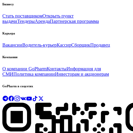
Бизнесу
Стать поставщиком
Открыть пункт
выдачи
Тендеры
Аренда
Партнерская программа
Карьера
Вакансии
Водитель-курьер
Кассир
Сборщик
Продавец
Компания
О компании GoPharm
Контакты
Информация для
СМИ
Политика компании
Инвесторам и акционерам
GoPharm в соцсетях