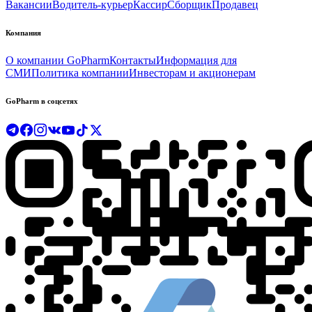
Вакансии
Водитель-курьер
Кассир
Сборщик
Продавец
Компания
О компании GoPharm
Контакты
Информация для
СМИ
Политика компании
Инвесторам и акционерам
GoPharm в соцсетях