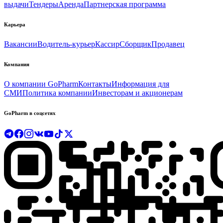
выдачи
Тендеры
Аренда
Партнерская программа
Карьера
Вакансии
Водитель-курьер
Кассир
Сборщик
Продавец
Компания
О компании GoPharm
Контакты
Информация для
СМИ
Политика компании
Инвесторам и акционерам
GoPharm в соцсетях