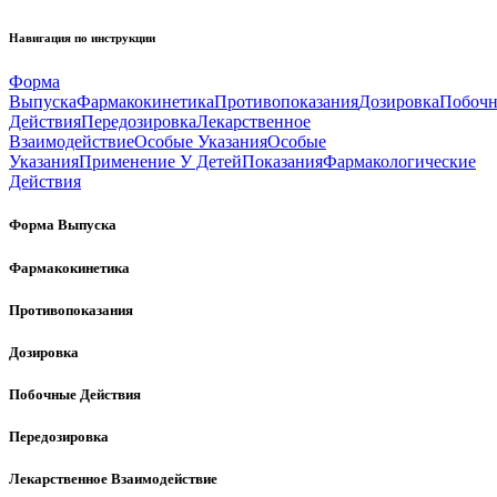
Навигация по инструкции
Форма
Выпуска
Фармакокинетика
Противопоказания
Дозировка
Побоч
Действия
Передозировка
Лекарственное
Взаимодействие
Особые Указания
Особые
Указания
Применение У Детей
Показания
Фармакологические
Действия
Форма Выпуска
Фармакокинетика
Противопоказания
Дозировка
Побочные Действия
Передозировка
Лекарственное Взаимодействие