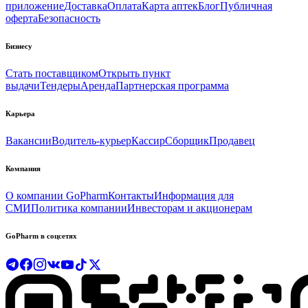
приложение
Доставка
Оплата
Карта аптек
Блог
Публичная
оферта
Безопасность
Бизнесу
Стать поставщиком
Открыть пункт
выдачи
Тендеры
Аренда
Партнерская программа
Карьера
Вакансии
Водитель-курьер
Кассир
Сборщик
Продавец
Компания
О компании GoPharm
Контакты
Информация для
СМИ
Политика компании
Инвесторам и акционерам
GoPharm в соцсетях