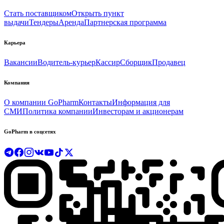
Стать поставщиком
Открыть пункт
выдачи
Тендеры
Аренда
Партнерская программа
Карьера
Вакансии
Водитель-курьер
Кассир
Сборщик
Продавец
Компания
О компании GoPharm
Контакты
Информация для
СМИ
Политика компании
Инвесторам и акционерам
GoPharm в соцсетях