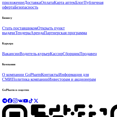
приложение
Доставка
Оплата
Карта аптек
Блог
Публичная
оферта
Безопасность
Бизнесу
Стать поставщиком
Открыть пункт
выдачи
Тендеры
Аренда
Партнерская программа
Карьера
Вакансии
Водитель-курьер
Кассир
Сборщик
Продавец
Компания
О компании GoPharm
Контакты
Информация для
СМИ
Политика компании
Инвесторам и акционерам
GoPharm в соцсетях