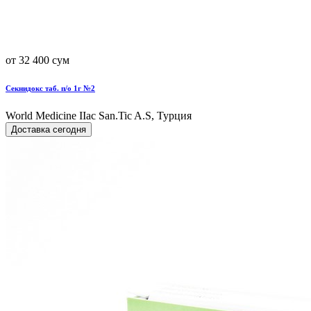
от 32 400 сум
Секнидокс таб. п/о 1г №2
World Мedicine IIac San.Tic A.S, Турция
Доставка сегодня