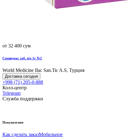
от 32 400 сум
Секнидокс таб. п/о 1г №2
World Мedicine IIac San.Tic A.S, Турция
Доставка сегодня
+998 (71) 205-0-888
Колл-центр
Telegram
Служба поддержки
Покупателям
Как сделать заказ
Мобильное