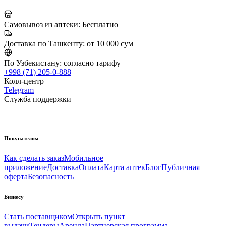
Самовывоз из аптеки:
Бесплатно
Доставка по Ташкенту:
от 10 000 сум
По Узбекистану:
согласно тарифу
+998 (71) 205-0-888
Колл-центр
Telegram
Служба поддержки
Покупателям
Как сделать заказ
Мобильное
приложение
Доставка
Оплата
Карта аптек
Блог
Публичная
оферта
Безопасность
Бизнесу
Стать поставщиком
Открыть пункт
выдачи
Тендеры
Аренда
Партнерская программа