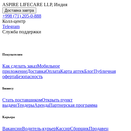
ASPIRE LIFECARE LLP, Индия
Доставка завтра
+998 (71) 205-0-888
Колл-центр
Telegram
Служба поддержки
Покупателям
Как сделать заказ
Мобильное
приложение
Доставка
Оплата
Карта аптек
Блог
Публичная
оферта
Безопасность
Бизнесу
Стать поставщиком
Открыть пункт
выдачи
Тендеры
Аренда
Партнерская программа
Карьера
Вакансии
Водитель-курьер
Кассир
Сборщик
Продавец