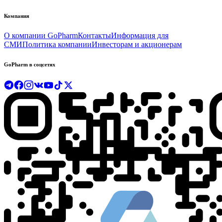
Компания
О компании GoPharm
Контакты
Информация для
СМИ
Политика компании
Инвесторам и акционерам
GoPharm в соцсетях