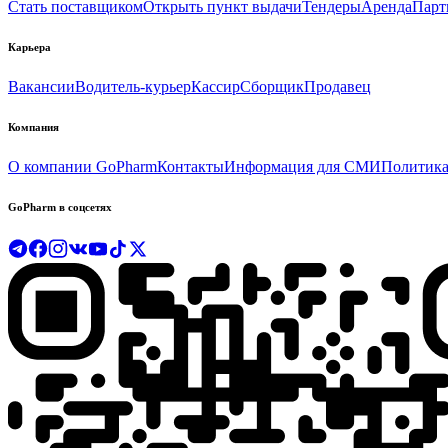
Стать поставщиком
Открыть пункт выдачи
Тендеры
Аренда
Парт
Карьера
Вакансии
Водитель-курьер
Кассир
Сборщик
Продавец
Компания
О компании GoPharm
Контакты
Информация для СМИ
Политика
GoPharm в соцсетях