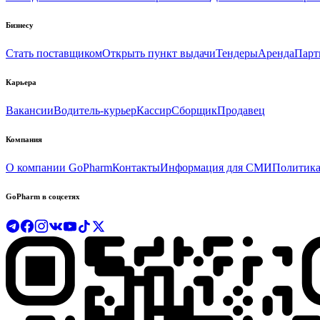
Бизнесу
Стать поставщиком
Открыть пункт выдачи
Тендеры
Аренда
Парт
Карьера
Вакансии
Водитель-курьер
Кассир
Сборщик
Продавец
Компания
О компании GoPharm
Контакты
Информация для СМИ
Политика
GoPharm в соцсетях