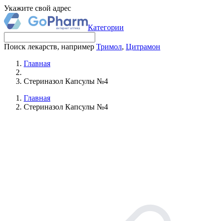
Укажите свой адрес
Категории
Поиск лекарств, например
Тримол
,
Цитрамон
Главная
Стериназол Капсулы №4
Главная
Стериназол Капсулы №4