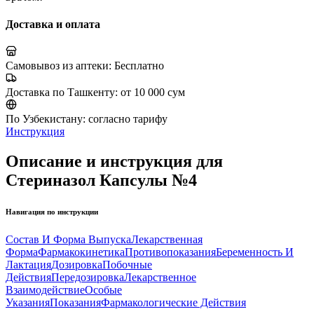
Доставка и оплата
Самовывоз из аптеки:
Бесплатно
Доставка по Ташкенту:
от 10 000 сум
По Узбекистану:
согласно тарифу
Инструкция
Описание и инструкция для
Стериназол Капсулы №4
Навигация по инструкции
Состав И Форма Выпуска
Лекарственная
Форма
Фармакокинетика
Противопоказания
Беременность И
Лактация
Дозировка
Побочные
Действия
Передозировка
Лекарственное
Взаимодействие
Особые
Указания
Показания
Фармакологические Действия