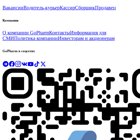
Вакансии
Водитель-курьер
Кассир
Сборщик
Продавец
Компания
О компании GoPharm
Контакты
Информация для
СМИ
Политика компании
Инвесторам и акционерам
GoPharm в соцсетях