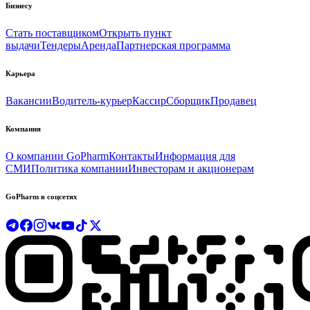
Бизнесу
Стать поставщиком
Открыть пункт
выдачи
Тендеры
Аренда
Партнерская программа
Карьера
Вакансии
Водитель-курьер
Кассир
Сборщик
Продавец
Компания
О компании GoPharm
Контакты
Информация для
СМИ
Политика компании
Инвесторам и акционерам
GoPharm в соцсетях