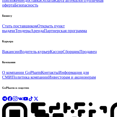
приложение
Доставка
Оплата
Карта аптек
Блог
Публичная
оферта
Безопасность
Бизнесу
Стать поставщиком
Открыть пункт
выдачи
Тендеры
Аренда
Партнерская программа
Карьера
Вакансии
Водитель-курьер
Кассир
Сборщик
Продавец
Компания
О компании GoPharm
Контакты
Информация для
СМИ
Политика компании
Инвесторам и акционерам
GoPharm в соцсетях