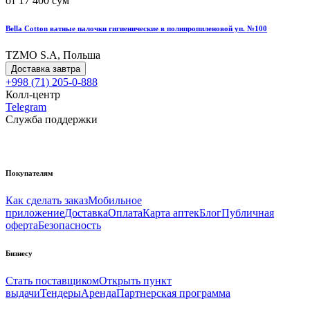
от 17 400 сум
Bella Cotton ватные палочки гигиенические в полипропиленовой уп. №100
TZMO S.A, Польша
Доставка завтра
+998 (71) 205-0-888
Колл-центр
Telegram
Служба поддержки
Покупателям
Как сделать заказ
Мобильное
приложение
Доставка
Оплата
Карта аптек
Блог
Публичная
оферта
Безопасность
Бизнесу
Стать поставщиком
Открыть пункт
выдачи
Тендеры
Аренда
Партнерская программа