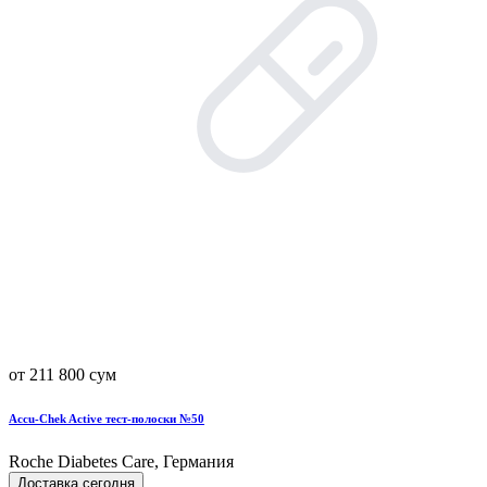
от 211 800 сум
Accu-Chek Active тест-полоски №50
Roche Diabetes Care, Германия
Доставка сегодня