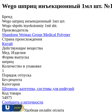
Wego шприц инъекционный 1мл шт. №
Бренд
Wego шприц инъекционный 1мл шт.
Wego shprits inyeksionniy 1ml sht.
Производитель
Shandong Weigao Group Medical Polymer
Страна происхождения
Китай
Действующие вещества
Мед. Изделия
Форма выпуска
шприц
Количество в упаковке
1
Порядок отпуска
Без рецепта
Категория
Шприцы, катетеры, системы для инфузий
Код товара
54975
Сообщить о неточности
Удобная онлайн оплата