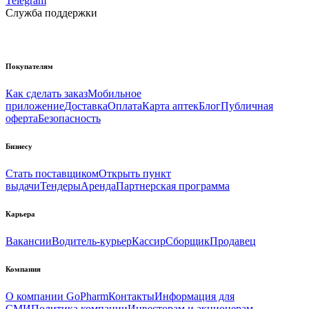
Telegram
Служба поддержки
Покупателям
Как сделать заказ
Мобильное
приложение
Доставка
Оплата
Карта аптек
Блог
Публичная
оферта
Безопасность
Бизнесу
Стать поставщиком
Открыть пункт
выдачи
Тендеры
Аренда
Партнерская программа
Карьера
Вакансии
Водитель-курьер
Кассир
Сборщик
Продавец
Компания
О компании GoPharm
Контакты
Информация для
СМИ
Политика компании
Инвесторам и акционерам