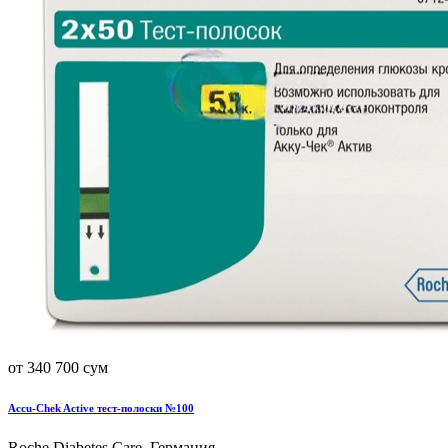
от 340 700 сум
Accu-Chek Active тест-полоски №100
Roche Diabetes Care, Германия