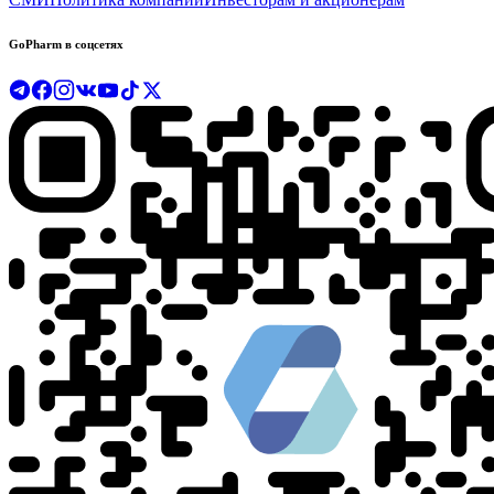
GoPharm в соцсетях