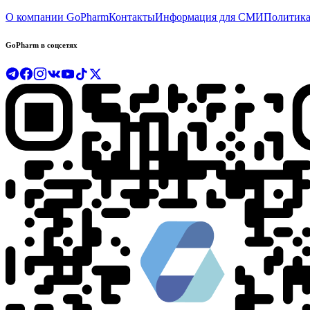
О компании GoPharm
Контакты
Информация для СМИ
Политика
GoPharm в соцсетях