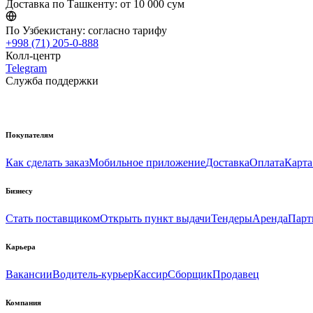
Доставка по Ташкенту:
от 10 000 сум
По Узбекистану:
согласно тарифу
+998 (71) 205-0-888
Колл-центр
Telegram
Служба поддержки
Покупателям
Как сделать заказ
Мобильное приложение
Доставка
Оплата
Карта
Бизнесу
Стать поставщиком
Открыть пункт выдачи
Тендеры
Аренда
Парт
Карьера
Вакансии
Водитель-курьер
Кассир
Сборщик
Продавец
Компания