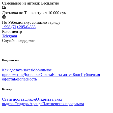
Самовывоз из аптеки:
Бесплатно
Доставка по Ташкенту:
от 10 000 сум
По Узбекистану:
согласно тарифу
+998 (71) 205-0-888
Колл-центр
Telegram
Служба поддержки
Покупателям
Как сделать заказ
Мобильное
приложение
Доставка
Оплата
Карта аптек
Блог
Публичная
оферта
Безопасность
Бизнесу
Стать поставщиком
Открыть пункт
выдачи
Тендеры
Аренда
Партнерская программа