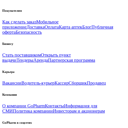
Покупателям
Как сделать заказ
Мобильное
приложение
Доставка
Оплата
Карта аптек
Блог
Публичная
оферта
Безопасность
Бизнесу
Стать поставщиком
Открыть пункт
выдачи
Тендеры
Аренда
Партнерская программа
Карьера
Вакансии
Водитель-курьер
Кассир
Сборщик
Продавец
Компания
О компании GoPharm
Контакты
Информация для
СМИ
Политика компании
Инвесторам и акционерам
GoPharm в соцсетях