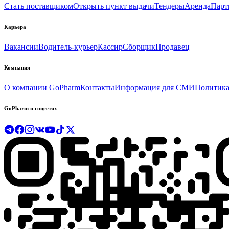
Стать поставщиком
Открыть пункт выдачи
Тендеры
Аренда
Парт
Карьера
Вакансии
Водитель-курьер
Кассир
Сборщик
Продавец
Компания
О компании GoPharm
Контакты
Информация для СМИ
Политика
GoPharm в соцсетях