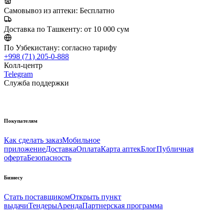
Самовывоз из аптеки:
Бесплатно
Доставка по Ташкенту:
от 10 000 сум
По Узбекистану:
согласно тарифу
+998 (71) 205-0-888
Колл-центр
Telegram
Служба поддержки
Покупателям
Как сделать заказ
Мобильное
приложение
Доставка
Оплата
Карта аптек
Блог
Публичная
оферта
Безопасность
Бизнесу
Стать поставщиком
Открыть пункт
выдачи
Тендеры
Аренда
Партнерская программа