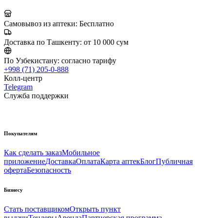
Самовывоз из аптеки:
Бесплатно
Доставка по Ташкенту:
от 10 000 сум
По Узбекистану:
согласно тарифу
+998 (71) 205-0-888
Колл-центр
Telegram
Служба поддержки
Покупателям
Как сделать заказ
Мобильное
приложение
Доставка
Оплата
Карта аптек
Блог
Публичная
оферта
Безопасность
Бизнесу
Стать поставщиком
Открыть пункт
выдачи
Тендеры
Аренда
Партнерская программа