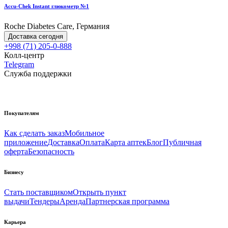
Accu-Chek Instant глюкометр №1
Roche Diabetes Care, Германия
Доставка сегодня
+998 (71) 205-0-888
Колл-центр
Telegram
Служба поддержки
Покупателям
Как сделать заказ
Мобильное
приложение
Доставка
Оплата
Карта аптек
Блог
Публичная
оферта
Безопасность
Бизнесу
Стать поставщиком
Открыть пункт
выдачи
Тендеры
Аренда
Партнерская программа
Карьера