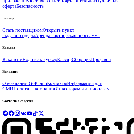
приложение
Доставка
Оплата
Карта аптек
Блог
Публичная
оферта
Безопасность
Бизнесу
Стать поставщиком
Открыть пункт
выдачи
Тендеры
Аренда
Партнерская программа
Карьера
Вакансии
Водитель-курьер
Кассир
Сборщик
Продавец
Компания
О компании GoPharm
Контакты
Информация для
СМИ
Политика компании
Инвесторам и акционерам
GoPharm в соцсетях