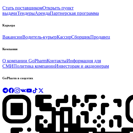
Стать поставщиком
Открыть пункт
выдачи
Тендеры
Аренда
Партнерская программа
Карьера
Вакансии
Водитель-курьер
Кассир
Сборщик
Продавец
Компания
О компании GoPharm
Контакты
Информация для
СМИ
Политика компании
Инвесторам и акционерам
GoPharm в соцсетях