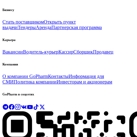
Бизнесу
Стать поставщиком
Открыть пункт
выдачи
Тендеры
Аренда
Партнерская программа
Карьера
Вакансии
Водитель-курьер
Кассир
Сборщик
Продавец
Компания
О компании GoPharm
Контакты
Информация для
СМИ
Политика компании
Инвесторам и акционерам
GoPharm в соцсетях