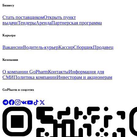
Бизнесу
Стать поставщиком
Открыть пункт
выдачи
Тендеры
Аренда
Партнерская программа
Карьера
Вакансии
Водитель-курьер
Кассир
Сборщик
Продавец
Компания
О компании GoPharm
Контакты
Информация для
СМИ
Политика компании
Инвесторам и акционерам
GoPharm в соцсетях