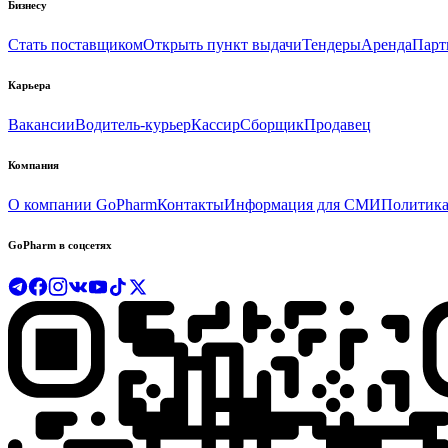
Бизнесу
Стать поставщиком
Открыть пункт выдачи
Тендеры
Аренда
Парт
Карьера
Вакансии
Водитель-курьер
Кассир
Сборщик
Продавец
Компания
О компании GoPharm
Контакты
Информация для СМИ
Политика
GoPharm в соцсетях