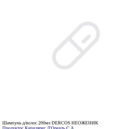
Шампунь д/волос 200мл DERCOS НЕОЖЕНИК
Продуктос Капилярес Л'Ореаль С.А