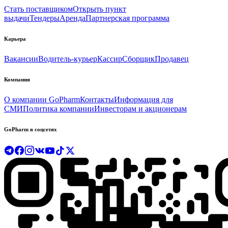
Стать поставщиком
Открыть пункт
выдачи
Тендеры
Аренда
Партнерская программа
Карьера
Вакансии
Водитель-курьер
Кассир
Сборщик
Продавец
Компания
О компании GoPharm
Контакты
Информация для
СМИ
Политика компании
Инвесторам и акционерам
GoPharm в соцсетях