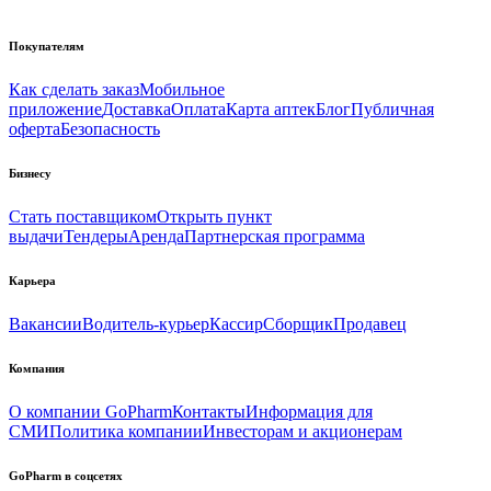
Покупателям
Как сделать заказ
Мобильное
приложение
Доставка
Оплата
Карта аптек
Блог
Публичная
оферта
Безопасность
Бизнесу
Стать поставщиком
Открыть пункт
выдачи
Тендеры
Аренда
Партнерская программа
Карьера
Вакансии
Водитель-курьер
Кассир
Сборщик
Продавец
Компания
О компании GoPharm
Контакты
Информация для
СМИ
Политика компании
Инвесторам и акционерам
GoPharm в соцсетях