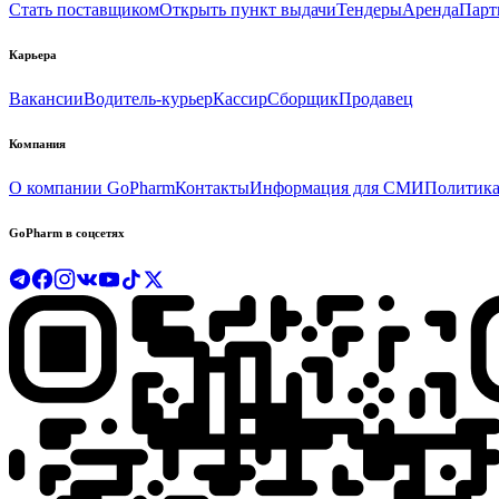
Стать поставщиком
Открыть пункт выдачи
Тендеры
Аренда
Парт
Карьера
Вакансии
Водитель-курьер
Кассир
Сборщик
Продавец
Компания
О компании GoPharm
Контакты
Информация для СМИ
Политика
GoPharm в соцсетях